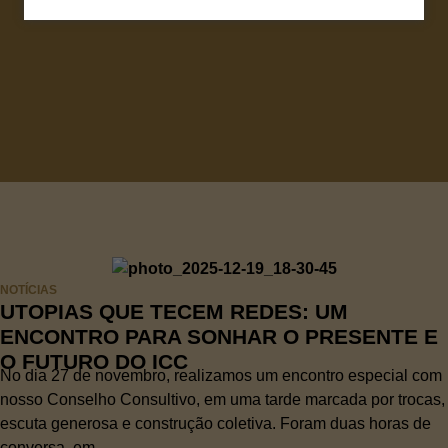
NOTÍCIAS
UTOPIAS QUE TECEM REDES: UM
ENCONTRO PARA SONHAR O PRESENTE E
O FUTURO DO ICC
No dia 27 de novembro, realizamos um encontro especial com
nosso Conselho Consultivo, em uma tarde marcada por trocas,
escuta generosa e construção coletiva. Foram duas horas de
conversa, em...