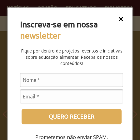
NOTÍCIAS
OPINIÃO
EDUCATIVOS
BIBLIOTECA
O QUE
FAÇA P
Inscreva-se em nossa
newsletter
SABERES
DA BOCA
Fique por dentro de projetos, eventos e iniciativas
PRA BOCA:
sobre educação alimentar. Receba os nossos
SAIBA
conteúdos!
COMO FOI
O
SEMINÁRIO
LEIA MAIS
QUERO RECEBER
Prometemos não enviar SPAM.