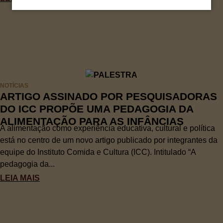
NOTÍCIAS
ARTIGO ASSINADO POR PESQUISADORAS
DO ICC PROPÕE UMA PEDAGOGIA DA
ALIMENTAÇÃO PARA AS INFÂNCIAS
A alimentação como experiência educativa, cultural e política
está no centro de um novo artigo publicado por integrantes da
equipe do Instituto Comida e Cultura (ICC). Intitulado “A
pedagogia da...
LEIA MAIS