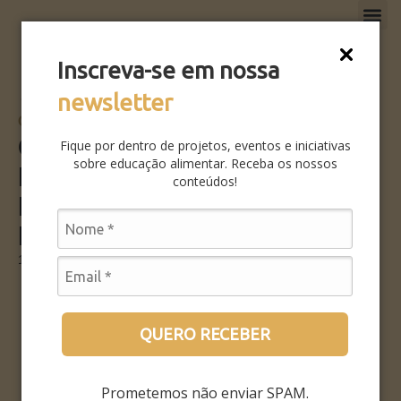
O QUE
FAÇA P
Inscreva-se em nossa
newsletter
VOLTAR PARA CONTEÚDOS
OPINIÃO
COZINHAS & INFÂNCIAS
Fique por dentro de projetos, eventos e iniciativas
sobre educação alimentar. Receba os nossos
NO JORNAL DA USP |
conteúdos!
ENTREVISTA COM ARIELA
DOCTORS
14 de novembro, 2025
QUERO RECEBER
Mestra em Nutrição pela USP, Ariela Doctores é uma das
criadoras do curso, que ensina a professoras e cozinheiras
Prometemos não enviar SPAM.