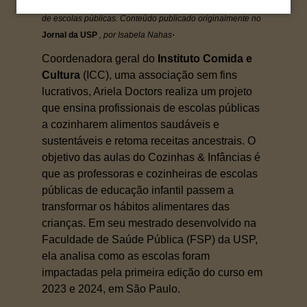
práticas de como melhorar a alimentação dos estudantes
de escolas públicas. Conteúdo publicado originalmente no
.
Jornal da USP
, por Isabela Nahas
Coordenadora geral do
Instituto Comida e
Cultura
(ICC), uma associação sem fins
lucrativos, Ariela Doctors realiza um projeto
que ensina profissionais de escolas públicas
a cozinharem alimentos saudáveis e
sustentáveis e retoma receitas ancestrais. O
objetivo das aulas do Cozinhas & Infâncias é
que as professoras e cozinheiras de escolas
públicas de educação infantil passem a
transformar os hábitos alimentares das
crianças. Em seu mestrado desenvolvido na
Faculdade de Saúde Pública (FSP) da USP,
ela analisa como as escolas foram
impactadas pela primeira edição do curso em
2023 e 2024, em São Paulo.