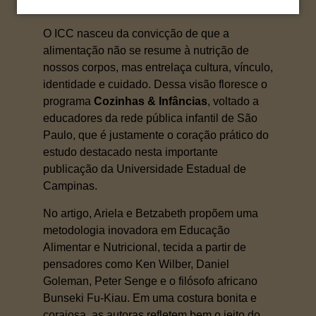
Betzabeth Slater Villar.
O ICC nasceu da convicção de que a
alimentação não se resume à nutrição de
nossos corpos, mas entrelaça cultura, vínculo,
identidade e cuidado. Dessa visão floresce o
programa
Cozinhas & Infâncias
, voltado a
educadores da rede pública infantil de São
Paulo, que é justamente o coração prático do
estudo destacado nesta importante
publicação da Universidade Estadual de
Campinas.
No artigo, Ariela e Betzabeth propõem uma
metodologia inovadora em Educação
Alimentar e Nutricional, tecida a partir de
pensadores como Ken Wilber, Daniel
Goleman, Peter Senge e o filósofo africano
Bunseki Fu-Kiau. Em uma costura bonita e
corajosa, as autoras refletem bem o jeito do