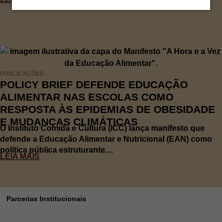
PUBLICAÇÕES
POLICY BRIEF DEFENDE EDUCAÇÃO
ALIMENTAR NAS ESCOLAS COMO
RESPOSTA ÀS EPIDEMIAS DE OBESIDADE
E MUDANÇAS CLIMÁTICAS
O Instituto Comida e Cultura (ICC) lança manifesto que
defende a Educação Alimentar e Nutricional (EAN) como
política pública estruturante....
LEIA MAIS
Parcerias Institucionais