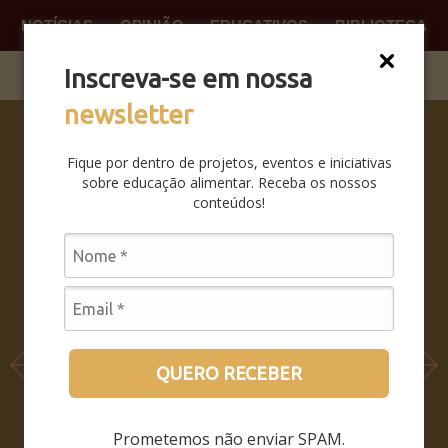
NOTÍCIAS
OPINIÃO
EDUCATIVOS
BIBLIOTECA
O QUE
FAÇA P
Inscreva-se em nossa
newsletter
SABERES
DA BOCA
Fique por dentro de projetos, eventos e iniciativas
PRA BOCA:
sobre educação alimentar. Receba os nossos
SAIBA
conteúdos!
COMO FOI
O
SEMINÁRIO
LEIA MAIS
QUERO RECEBER
Prometemos não enviar SPAM.