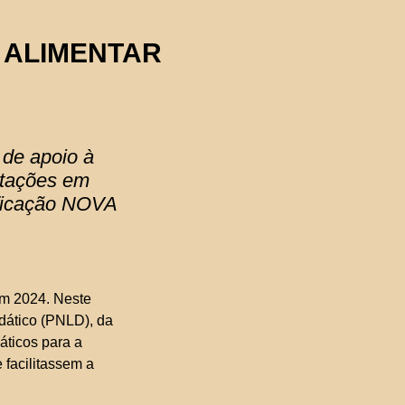
 ALIMENTAR
 de apoio à
ntações em
ificação NOVA
em 2024. Neste
idático (PNLD), da
áticos para a
 facilitassem a