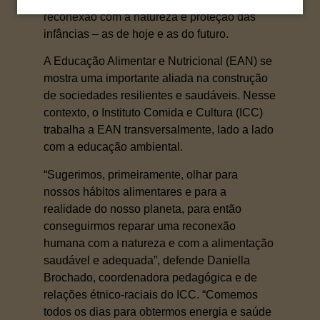
reconexão com a natureza e proteção das
infâncias – as de hoje e as do futuro.
A Educação Alimentar e Nutricional (EAN) se
mostra uma importante aliada na construção
de sociedades resilientes e saudáveis. Nesse
contexto, o Instituto Comida e Cultura (ICC)
trabalha a EAN transversalmente, lado a lado
com a educação ambiental.
“Sugerimos, primeiramente, olhar para
nossos hábitos alimentares e para a
realidade do nosso planeta, para então
conseguirmos reparar uma reconexão
humana com a natureza e com a alimentação
saudável e adequada”, defende Daniella
Brochado, coordenadora pedagógica e de
relações étnico-raciais do ICC. “Comemos
todos os dias para obtermos energia e saúde