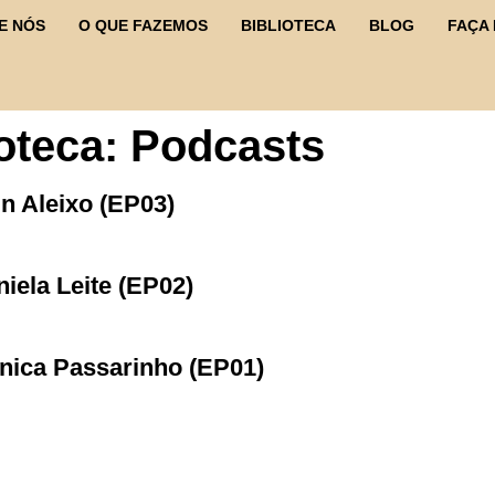
E NÓS
O QUE FAZEMOS
BIBLIOTECA
BLOG
FAÇA
ioteca:
Podcasts
n Aleixo (EP03)
iela Leite (EP02)
nica Passarinho (EP01)