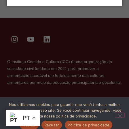
O Instituto Comida e Cultura (ICC) é uma organização da
sociedade civil fundada em 2021 para promover a
alimentação saudável e o fortalecimento das culturas
alimentares por meio da educação emancipatória e decolonial.
Nós utilizamos cookies para garantir que você tenha a melhor
experiência em nosso site. Se você continuar navegando, você
aceita nossa política de privacidade.
PT
Aceitar
Recusar
Política de privacidade
Copyright © 2026. Todos os direitos reservados.