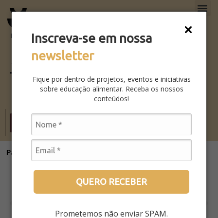
O QUE
FAÇA P
Inscreva-se em nossa
newsletter
VOLTAR PARA BIBLIOTECA
TESTE DE PUBLICAÇÃO
Fique por dentro de projetos, eventos e iniciativas
sobre educação alimentar. Receba os nossos
conteúdos!
Acessar
Parcerias Institucionais
QUERO RECEBER
Prometemos não enviar SPAM.