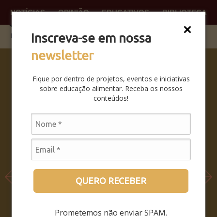
NOTÍCIAS
OPINIÃO
EDUCATIVOS
BIBLIOTECA
O QUE
FAÇA P
Inscreva-se em nossa
newsletter
SABERES
DA BOCA
Fique por dentro de projetos, eventos e iniciativas
PRA BOCA:
sobre educação alimentar. Receba os nossos
SAIBA
conteúdos!
COMO FOI
O
SEMINÁRIO
LEIA MAIS
QUERO RECEBER
Prometemos não enviar SPAM.