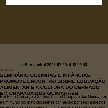
NOTÍCIAS
SEMINÁRIO COZINHAS E INFÂNCIAS
PROMOVE ENCONTRO SOBRE EDUCAÇÃO
ALIMENTAR E A CULTURA DO CERRADO
EM CHAPADA DOS GUIMARÃES
Por Flora Camargo e Solène Tricaud Chapada dos Guimarães
é um município mato-grossense conhecido por seus aspectos