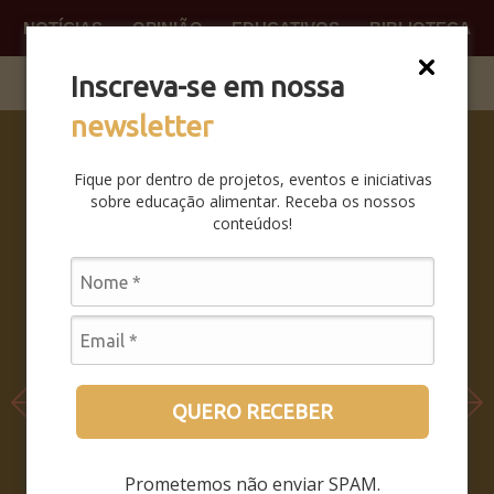
NOTÍCIAS
OPINIÃO
EDUCATIVOS
BIBLIOTECA
O QUE
FAÇA P
Inscreva-se em nossa
newsletter
SABERES
DA BOCA
Fique por dentro de projetos, eventos e iniciativas
PRA BOCA:
sobre educação alimentar. Receba os nossos
SAIBA
conteúdos!
COMO FOI
O
SEMINÁRIO
LEIA MAIS
QUERO RECEBER
Prometemos não enviar SPAM.