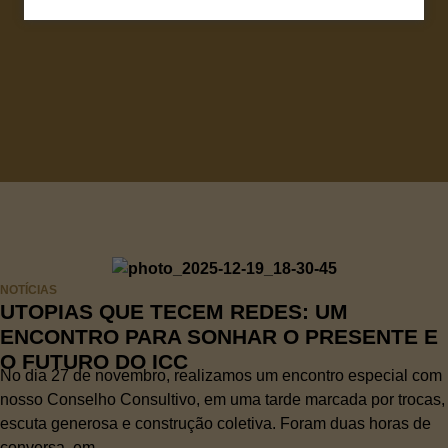
NOTÍCIAS
UTOPIAS QUE TECEM REDES: UM
ENCONTRO PARA SONHAR O PRESENTE E
O FUTURO DO ICC
No dia 27 de novembro, realizamos um encontro especial com
nosso Conselho Consultivo, em uma tarde marcada por trocas,
escuta generosa e construção coletiva. Foram duas horas de
conversa, em...