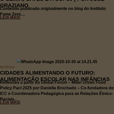
GRAZIANO
Conteúdo publicado originalmente no blog do Instituto
Fome Zero....
LEIA MAIS
NOTÍCIAS
CIDADES ALIMENTANDO O FUTURO:
ALIMENTAÇÃO ESCOLAR NAS INFÂNCIAS
Reflexões a partir do Global Forum – Milan Urban Food
Policy Pact 2025 por Daniella Brochado – Co-fundadora do
ICC e Coordenadora Pedagógica para as Relações Étnico-
Raciais...
LEIA MAIS