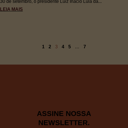
30 de setembro, o presidente Luiz Inácio Lula da...
LEIA MAIS
1
2
3
4
5
…
7
ASSINE NOSSA
NEWSLETTER.