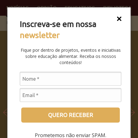
NOTÍCIAS
OPINIÃO
EDUCATIVOS
BIBLIOTECA
O QUE
FAÇA P
Inscreva-se em nossa
newsletter
SABERES
DA BOCA
Fique por dentro de projetos, eventos e iniciativas
PRA BOCA:
sobre educação alimentar. Receba os nossos
SAIBA
conteúdos!
COMO FOI
O
SEMINÁRIO
LEIA MAIS
QUERO RECEBER
Prometemos não enviar SPAM.