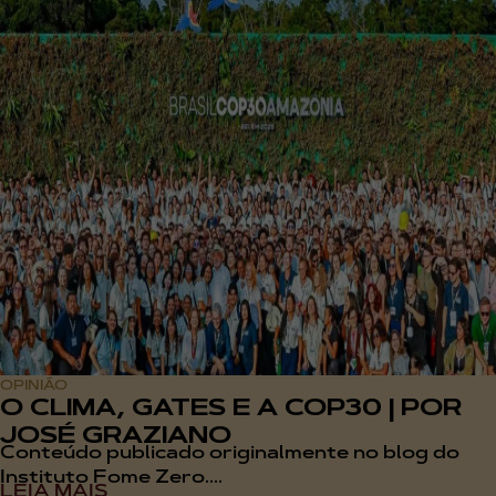
OPINIÃO
O CLIMA, GATES E A COP30 | POR
JOSÉ GRAZIANO
Conteúdo publicado originalmente no blog do
Instituto Fome Zero....
LEIA MAIS