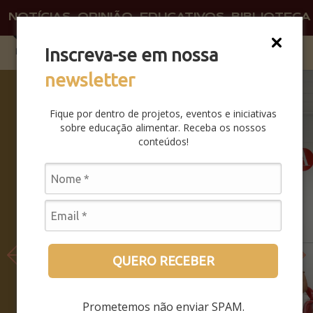
NOTÍCIAS
OPINIÃO
EDUCATIVOS
BIBLIOTECA
Inscreva-se em nossa
newsletter
SABERES
DA BOCA
Fique por dentro de projetos, eventos e iniciativas
PRA
sobre educação alimentar. Receba os nossos
BOCA:
conteúdos!
SAIBA
COMO
FOI O
SEMINÁRI
O
LEIA MAIS
QUERO RECEBER
Prometemos não enviar SPAM.