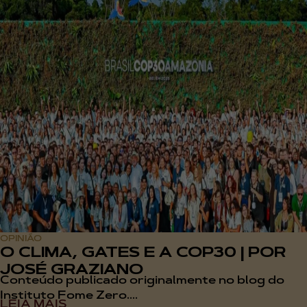
OPINIÃO
O CLIMA, GATES E A COP30 | POR
JOSÉ GRAZIANO
Conteúdo publicado originalmente no blog do
Instituto Fome Zero....
LEIA MAIS