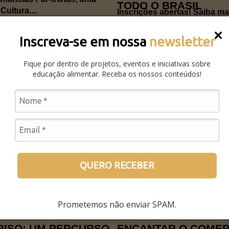
TODO O BRASIL
ultura....
Inscrições abertas! Saiba m
Nutricional e o concurso Mel
LEIA MAIS
Inscreva-se em nossa
newsletter
Fique por dentro de projetos, eventos e iniciativas sobre
educação alimentar. Receba os nossos conteúdos!
NOTÍCIAS
SCOLAR: A
TRABALHE NO ICC |
TERMO DE REFERÊNCIA (Td
SA DAS CRIANÇAS
rinha de baru começaram a
– vaga afirmativa para pessoa
dos Guimarães, no Mato
consultoria em Redes Sociais O
LEIA MAIS
QUERO RECEBER
Prometemos não enviar SPAM.
OPINIÃO
RISO: UM PERCURSO
ENCANTAR O COMER