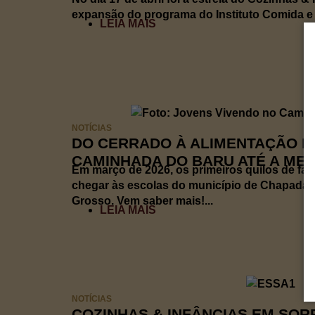
expansão do programa do Instituto Comida e C
LEIA MAIS
NOTÍCIAS
DO CERRADO À ALIMENTAÇÃO E
CAMINHADA DO BARU ATÉ A ME
Em março de 2026, os primeiros quilos de fa
chegar às escolas do município de Chapada 
Grosso. Vem saber mais!...
LEIA MAIS
NOTÍCIAS
COZINHAS & INFÂNCIAS EM SOR