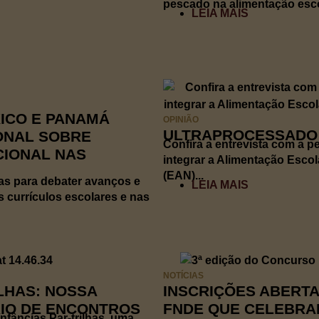
pescado na alimentação escol
LEIA MAIS
XICO E PANAMÁ
OPINIÃO
ULTRAPROCESSADO N
ONAL SOBRE
Confira a entrevista com a 
CIONAL NAS
integrar a Alimentação Escol
(EAN)...
as para debater avanços e
LEIA MAIS
 currículos escolares e nas
NOTÍCIAS
ILHAS: NOSSA
INSCRIÇÕES ABERT
RIO DE ENCONTROS
FNDE QUE CELEBRA
Infâncias Par-trilhas, uma