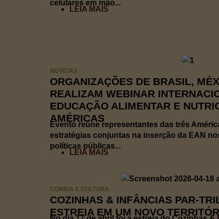
celulares em mão...
LEIA MAIS
NOTÍCIAS
ORGANIZAÇÕES DE BRASIL, MÉ
REALIZAM WEBINAR INTERNACI
EDUCAÇÃO ALIMENTAR E NUTRI
AMÉRICAS
Evento reúne representantes das três Améric
estratégias conjuntas na inserção da EAN nos
políticas públicas...
LEIA MAIS
COMIDA E CULTURA
COZINHAS & INFÂNCIAS PAR-TR
ESTREIA EM UM NOVO TERRITÓ
No dia 17 de abril foi a estreia do Cozinhas & 