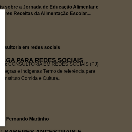
ais sobre a Jornada de Educação Alimentar e
hores Receitas da Alimentação Escolar....
 VAGA PARA REDES SOCIAIS
R): CONSULTORIA EM REDES SOCIAIS (PJ)
s negras e indígenas Termo de referência para
 Instituto Comida e Cultura...
: SABERES ANCESTRAIS E