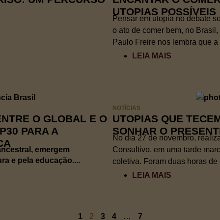
UTOPIAS POSSÍVEIS
Pensar em utopia no debate s
o ato de comer bem, no Brasil,
Paulo Freire nos lembra que a u
LEIA MAIS
NOTÍCIAS
ENTRE O GLOBAL E O
UTOPIAS QUE TECE
P30 PARA A
SONHAR O PRESENTE
No dia 27 de novembro, reali
CA
 ancestral, emergem
Consultivo, em uma tarde marc
a e pela educação....
coletiva. Foram duas horas de 
LEIA MAIS
1
2
3
4
…
7