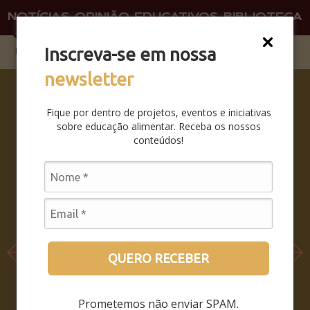
NOTÍCIAS
OPINIÃO
EDUCATIVOS
BIBLIOTECA
O QU
FAÇA 
Inscreva-se em nossa
newsletter
COMO
SER E
Fique por dentro de projetos, eventos e iniciativas
NÃO SER
sobre educação alimentar. Receba os nossos
– COMO
conteúdos!
PERMANE
CER
SENDO,
QUANDO
O MUNDO
INTEIRO
PASSA A
QUERO RECEBER
HABITAR
DENTRO
Prometemos não enviar SPAM.
DO SEU