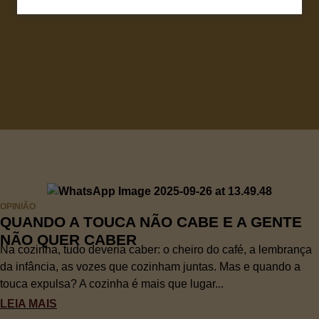
OPINIÃO
QUANDO A TOUCA NÃO CABE E A GENTE
NÃO QUER CABER
Na cozinha, tudo deveria caber: o cheiro do café, a lembrança
da infância, as vozes que cozinham juntas. Mas e quando a
touca expulsa? A cozinha é mais que lugar...
LEIA MAIS