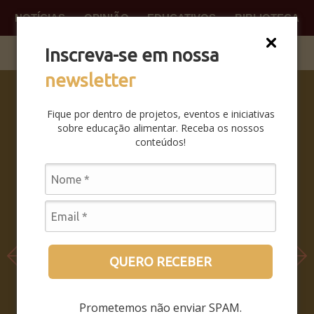
NOTÍCIAS
OPINIÃO
EDUCATIVOS
BIBLIOTECA
O QUE
FAÇA P
Inscreva-se em nossa
newsletter
SABERES
DA BOCA
Fique por dentro de projetos, eventos e iniciativas
PRA BOCA:
sobre educação alimentar. Receba os nossos
SAIBA
conteúdos!
COMO FOI
O
SEMINÁRIO
LEIA MAIS
QUERO RECEBER
Prometemos não enviar SPAM.