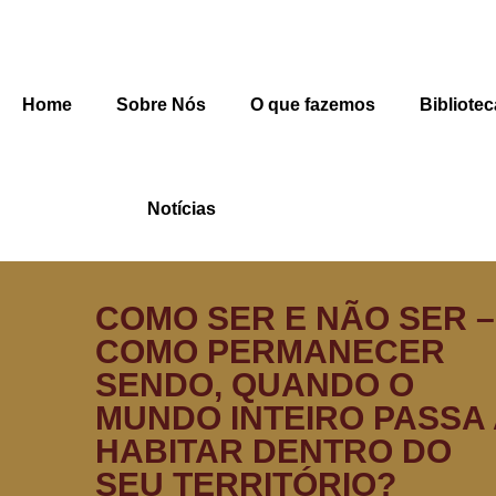
Home
Sobre Nós
O que fazemos
Bibliotec
Notícias
COMO SER E NÃO SER –
COMO PERMANECER
SENDO, QUANDO O
MUNDO INTEIRO PASSA 
HABITAR DENTRO DO
SEU TERRITÓRIO?