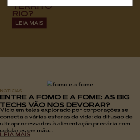
TERRITÓ
RIO?
LEIA MAIS
NOTÍCIAS
ENTRE A FOMO E A FOME: AS BIG
TECHS VÃO NOS DEVORAR?
Vício em telas explorado por corporações se
conecta a várias esferas da vida: da difusão de
ultraprocessados à alimentação precária com
celulares em mão...
LEIA MAIS