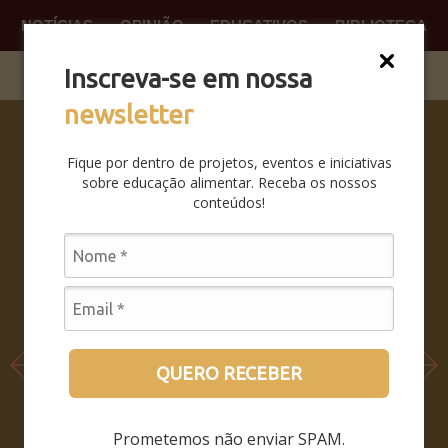
NOTÍCIAS
OPINIÃO
EDUCATIVOS
BIBLIOTECA
O QUE
FAÇA P
Inscreva-se em nossa
newsletter
SABERES
DA BOCA
Fique por dentro de projetos, eventos e iniciativas
PRA BOCA:
sobre educação alimentar. Receba os nossos
SAIBA
conteúdos!
COMO FOI
O
SEMINÁRIO
LEIA MAIS
QUERO RECEBER
Prometemos não enviar SPAM.