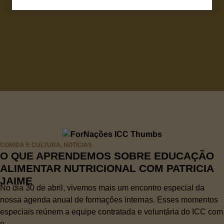
COMIDA E CULTURA
,
NOTÍCIAS
O QUE APRENDEMOS SOBRE EDUCAÇÃO
ALIMENTAR NUTRICIONAL COM PATRICIA
JAIME
No dia 30 de abril, vivemos mais um encontro especial da
nossa agenda anual de formações internas. Esses momentos
especiais reúnem a equipe contratada e voluntária do ICC com
o...