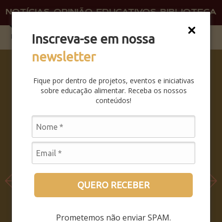
NOTÍCIAS
OPINIÃO
EDUCATIVOS
BIBLIOTECA
O QU
FAÇA 
Inscreva-se em nossa
newsletter
SABERES
DA BOCA
Fique por dentro de projetos, eventos e iniciativas
PRA
sobre educação alimentar. Receba os nossos
BOCA:
conteúdos!
SAIBA
COMO
FOI O
SEMINÁRI
O
LEIA MAIS
QUERO RECEBER
Prometemos não enviar SPAM.