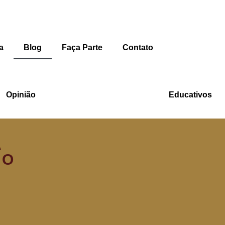
a
Blog
Faça Parte
Contato
Opinião
Educativos
A
 O