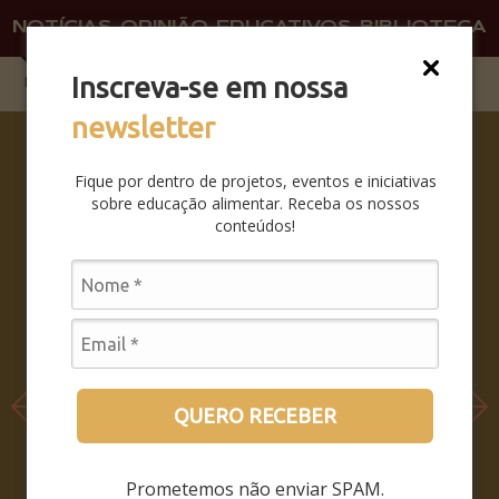
NOTÍCIAS
OPINIÃO
EDUCATIVOS
BIBLIOTECA
O QU
FAÇA 
Inscreva-se em nossa
newsletter
SABERES
DA BOCA
Fique por dentro de projetos, eventos e iniciativas
PRA
sobre educação alimentar. Receba os nossos
BOCA:
conteúdos!
SAIBA
COMO
FOI O
SEMINÁRI
O
LEIA MAIS
QUERO RECEBER
Prometemos não enviar SPAM.