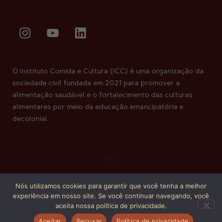
O Instituto Comida e Cultura (ICC) é uma organização da
sociedade civil fundada em 2021 para promover a
alimentação saudável e o fortalecimento das culturas
alimentares por meio da educação emancipatória e
decolonial.
Nós utilizamos cookies para garantir que você tenha a melhor
Copyright © 2026. Todos os direitos reservados.
experiência em nosso site. Se você continuar navegando, você
aceita nossa política de privacidade.
Aceitar
Recusar
Política de privacidade