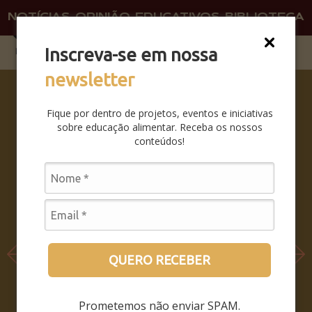
NOTÍCIAS
OPINIÃO
EDUCATIVOS
BIBLIOTECA
O QU
FAÇA 
Inscreva-se em nossa
newsletter
SABERES
DA BOCA
Fique por dentro de projetos, eventos e iniciativas
PRA
sobre educação alimentar. Receba os nossos
BOCA:
conteúdos!
SAIBA
COMO
FOI O
SEMINÁRI
O
LEIA MAIS
QUERO RECEBER
Prometemos não enviar SPAM.