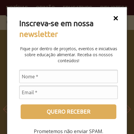
NOTÍCIAS
OPINIÃO
EDUCATIVOS
BIBLIOTECA
O QUE
FAÇA P
Inscreva-se em nossa
newsletter
SABERES
DA BOCA
Fique por dentro de projetos, eventos e iniciativas
PRA BOCA:
sobre educação alimentar. Receba os nossos
SAIBA
conteúdos!
COMO FOI
O
SEMINÁRIO
LEIA MAIS
QUERO RECEBER
Prometemos não enviar SPAM.