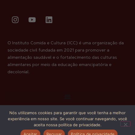
O Instituto Comida e Cultura (ICC) é uma organização da
sociedade civil fundada em 2021 para promover a
alimentação saudável e o fortalecimento das culturas
alimentares por meio da educação emancipatória e
decolonial.
Nós utilizamos cookies para garantir que você tenha a melhor
Copyright © 2026. Todos os direitos reservados.
experiência em nosso site. Se você continuar navegando, você
aceita nossa política de privacidade.
Aceitar
Recusar
Política de privacidade