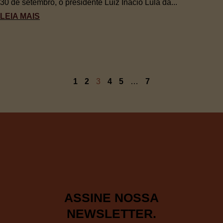
30 de setembro, o presidente Luiz Inácio Lula da...
LEIA MAIS
1
2
3
4
5
…
7
ASSINE NOSSA
NEWSLETTER.