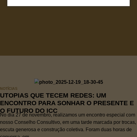
NOTÍCIAS
UTOPIAS QUE TECEM REDES: UM
ENCONTRO PARA SONHAR O PRESENTE E
O FUTURO DO ICC
No dia 27 de novembro, realizamos um encontro especial com
nosso Conselho Consultivo, em uma tarde marcada por trocas,
escuta generosa e construção coletiva. Foram duas horas de
conversa, em...