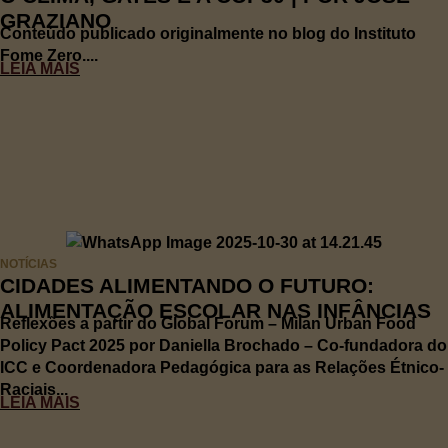
GRAZIANO
Conteúdo publicado originalmente no blog do Instituto
Fome Zero....
LEIA MAIS
NOTÍCIAS
CIDADES ALIMENTANDO O FUTURO:
ALIMENTAÇÃO ESCOLAR NAS INFÂNCIAS
Reflexões a partir do Global Forum – Milan Urban Food
Policy Pact 2025 por Daniella Brochado – Co-fundadora do
ICC e Coordenadora Pedagógica para as Relações Étnico-
Raciais...
LEIA MAIS