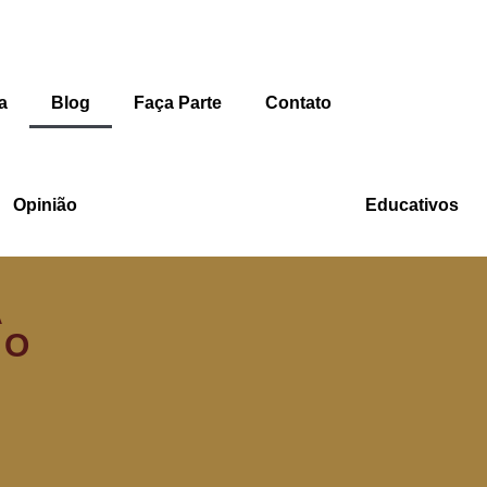
a
Blog
Faça Parte
Contato
Opinião
Educativos
A
 O