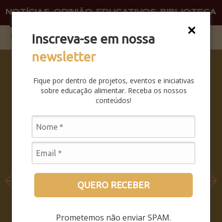
NOTÍCIAS
OPINIÃO
EDUCATIVOS
BIBLIOTECA
O QU
FAÇA 
Inscreva-se em nossa
newsletter
SABERES
DA BOCA
Fique por dentro de projetos, eventos e iniciativas
PRA
sobre educação alimentar. Receba os nossos
BOCA:
conteúdos!
SAIBA
COMO
FOI O
SEMINÁRI
O
LEIA MAIS
QUERO RECEBER
Prometemos não enviar SPAM.