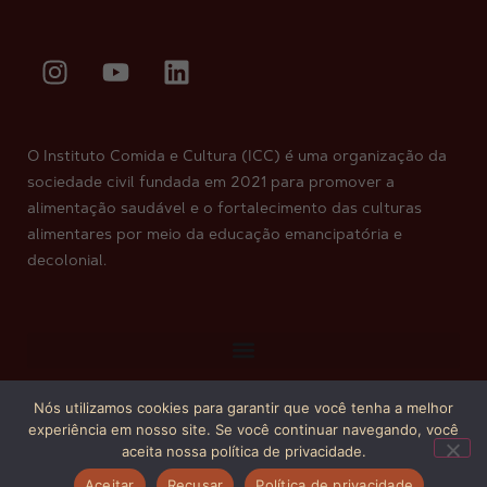
O Instituto Comida e Cultura (ICC) é uma organização da
sociedade civil fundada em 2021 para promover a
alimentação saudável e o fortalecimento das culturas
alimentares por meio da educação emancipatória e
decolonial.
Nós utilizamos cookies para garantir que você tenha a melhor
Copyright © 2026. Todos os direitos reservados.
experiência em nosso site. Se você continuar navegando, você
aceita nossa política de privacidade.
Aceitar
Recusar
Política de privacidade