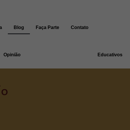
a
Blog
Faça Parte
Contato
Opinião
Educativos
A
 O