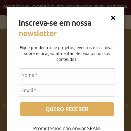
NOTÍCIAS
OPINIÃO
EDUCATIVOS
BIBLIOTECA
O QU
FAÇA 
Inscreva-se em nossa
newsletter
SABERES
DA BOCA
Fique por dentro de projetos, eventos e iniciativas
PRA
sobre educação alimentar. Receba os nossos
BOCA:
conteúdos!
SAIBA
COMO
FOI O
SEMINÁRI
O
LEIA MAIS
QUERO RECEBER
Prometemos não enviar SPAM.