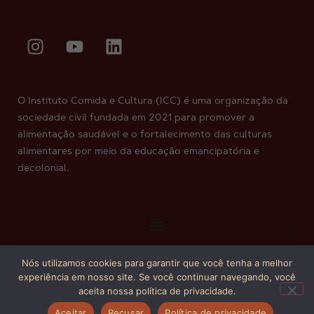
O Instituto Comida e Cultura (ICC) é uma organização da
sociedade civil fundada em 2021 para promover a
alimentação saudável e o fortalecimento das culturas
alimentares por meio da educação emancipatória e
decolonial.
Nós utilizamos cookies para garantir que você tenha a melhor
Copyright © 2026. Todos os direitos reservados.
experiência em nosso site. Se você continuar navegando, você
aceita nossa política de privacidade.
Aceitar
Recusar
Política de privacidade