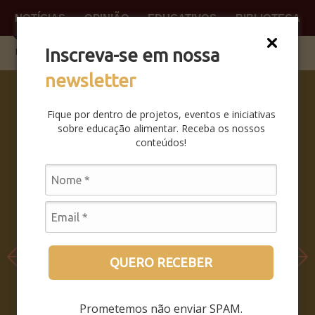
NOTÍCIAS
OPINIÃO
EDUCATIVOS
BIBLIOTECA
O QUE
FAÇA P
Inscreva-se em nossa
newsletter
COMO SER
E NÃO SER
Fique por dentro de projetos, eventos e iniciativas
– COMO
sobre educação alimentar. Receba os nossos
PERMANEC
conteúdos!
ER SENDO,
QUANDO O
MUNDO
INTEIRO
PASSA A
HABITAR
DENTRO DO
QUERO RECEBER
SEU
TERRITÓRI
Prometemos não enviar SPAM.
O?