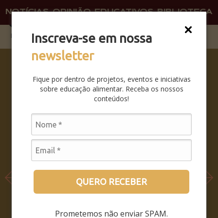
NOTÍCIAS
OPINIÃO
EDUCATIVOS
BIBLIOTECA
O QU
FAÇA 
Inscreva-se em nossa
newsletter
SABERES
DA BOCA
Fique por dentro de projetos, eventos e iniciativas
PRA
sobre educação alimentar. Receba os nossos
BOCA:
conteúdos!
SAIBA
COMO
FOI O
SEMINÁRI
O
LEIA MAIS
QUERO RECEBER
Prometemos não enviar SPAM.