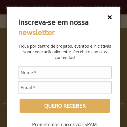
NOTÍCIAS
OPINIÃO
EDUCATIVOS
BIBLIOTECA
O QUE
FAÇA P
Inscreva-se em nossa
newsletter
SABERES
DA BOCA
Fique por dentro de projetos, eventos e iniciativas
PRA BOCA:
sobre educação alimentar. Receba os nossos
SAIBA
conteúdos!
COMO FOI
O
SEMINÁRIO
LEIA MAIS
QUERO RECEBER
Prometemos não enviar SPAM.