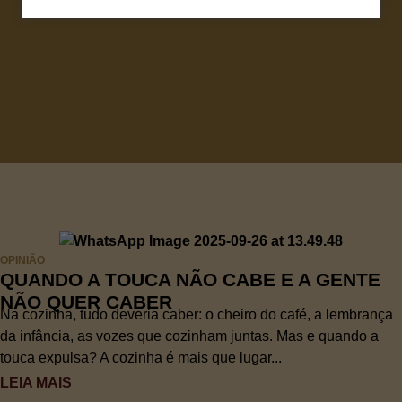
OPINIÃO
QUANDO A TOUCA NÃO CABE E A GENTE
NÃO QUER CABER
Na cozinha, tudo deveria caber: o cheiro do café, a lembrança
da infância, as vozes que cozinham juntas. Mas e quando a
touca expulsa? A cozinha é mais que lugar...
LEIA MAIS