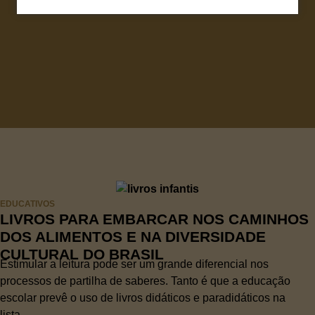
EDUCATIVOS
LIVROS PARA EMBARCAR NOS CAMINHOS
DOS ALIMENTOS E NA DIVERSIDADE
CULTURAL DO BRASIL
Estimular a leitura pode ser um grande diferencial nos
processos de partilha de saberes. Tanto é que a educação
escolar prevê o uso de livros didáticos e paradidáticos na
lista...