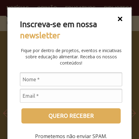
NOTÍCIAS
OPINIÃO
EDUCATIVOS
BIBLIOTECA
O QUE
FAÇA P
Inscreva-se em nossa
newsletter
SABERES
DA BOCA
Fique por dentro de projetos, eventos e iniciativas
PRA BOCA:
sobre educação alimentar. Receba os nossos
SAIBA
conteúdos!
COMO FOI
O
SEMINÁRIO
LEIA MAIS
QUERO RECEBER
Prometemos não enviar SPAM.