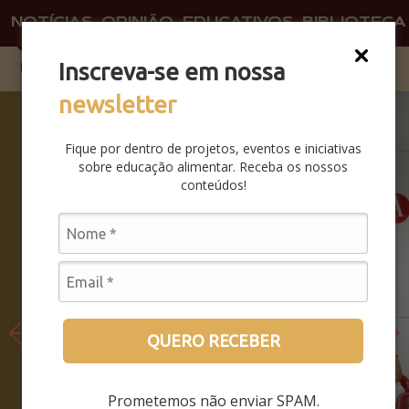
NOTÍCIAS
OPINIÃO
EDUCATIVOS
BIBLIOTECA
Inscreva-se em nossa
newsletter
SABERES
DA BOCA
Fique por dentro de projetos, eventos e iniciativas
PRA
sobre educação alimentar. Receba os nossos
BOCA:
conteúdos!
SAIBA
COMO
FOI O
SEMINÁRI
O
LEIA MAIS
QUERO RECEBER
Prometemos não enviar SPAM.