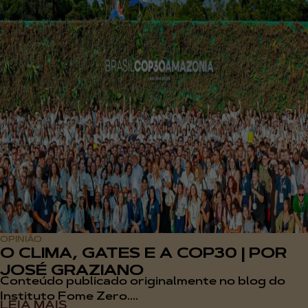
OPINIÃO
O CLIMA, GATES E A COP30 | POR
JOSÉ GRAZIANO
Conteúdo publicado originalmente no blog do
Instituto Fome Zero....
LEIA MAIS