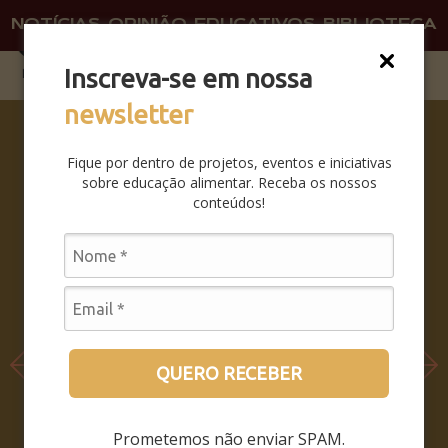
NOTÍCIAS
OPINIÃO
EDUCATIVOS
BIBLIOTECA
O QU
FAÇA 
Inscreva-se em nossa
newsletter
SABERES
DA BOCA
Fique por dentro de projetos, eventos e iniciativas
PRA
sobre educação alimentar. Receba os nossos
BOCA:
conteúdos!
SAIBA
COMO
FOI O
SEMINÁRI
O
LEIA MAIS
QUERO RECEBER
Prometemos não enviar SPAM.