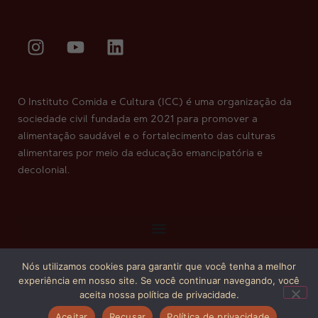
O Instituto Comida e Cultura (ICC) é uma organização da
sociedade civil fundada em 2021 para promover a
alimentação saudável e o fortalecimento das culturas
alimentares por meio da educação emancipatória e
decolonial.
Nós utilizamos cookies para garantir que você tenha a melhor
Copyright © 2026. Todos os direitos reservados.
experiência em nosso site. Se você continuar navegando, você
aceita nossa política de privacidade.
Aceitar
Recusar
Política de privacidade