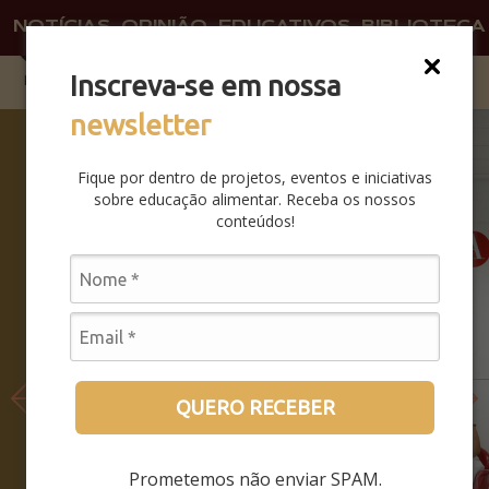
NOTÍCIAS
OPINIÃO
EDUCATIVOS
BIBLIOTECA
Inscreva-se em nossa
newsletter
SABERES
DA BOCA
Fique por dentro de projetos, eventos e iniciativas
PRA
sobre educação alimentar. Receba os nossos
BOCA:
conteúdos!
SAIBA
COMO
FOI O
SEMINÁRI
O
LEIA MAIS
QUERO RECEBER
Prometemos não enviar SPAM.