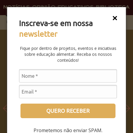
NOTÍCIAS
OPINIÃO
EDUCATIVOS
BIBLIOTECA
O QU
FAÇA 
Inscreva-se em nossa
newsletter
COMO
SER E
Fique por dentro de projetos, eventos e iniciativas
NÃO SER
sobre educação alimentar. Receba os nossos
– COMO
conteúdos!
PERMANE
CER
SENDO,
QUANDO
O MUNDO
INTEIRO
PASSA A
QUERO RECEBER
HABITAR
DENTRO
Prometemos não enviar SPAM.
DO SEU