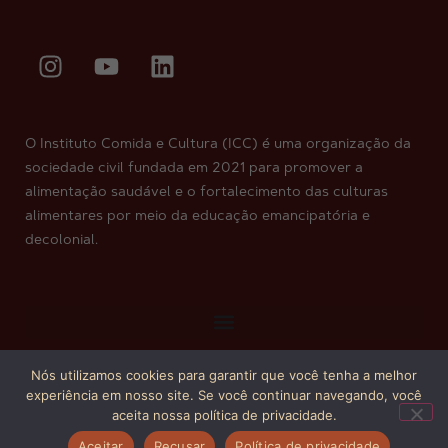
O Instituto Comida e Cultura (ICC) é uma organização da
sociedade civil fundada em 2021 para promover a
alimentação saudável e o fortalecimento das culturas
alimentares por meio da educação emancipatória e
decolonial.
Nós utilizamos cookies para garantir que você tenha a melhor
Copyright © 2026. Todos os direitos reservados.
experiência em nosso site. Se você continuar navegando, você
aceita nossa política de privacidade.
Aceitar
Recusar
Política de privacidade