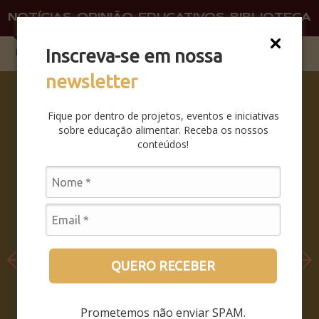
NOTÍCIAS
OPINIÃO
EDUCATIVOS
BIBLIOTECA
O QU
FAÇA 
Inscreva-se em nossa
newsletter
SABERES
DA BOCA
Fique por dentro de projetos, eventos e iniciativas
PRA
sobre educação alimentar. Receba os nossos
BOCA:
conteúdos!
SAIBA
COMO
FOI O
SEMINÁRI
O
LEIA MAIS
QUERO RECEBER
Prometemos não enviar SPAM.