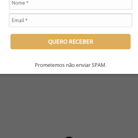
DESENVOLVEDORA(R) DE MATERIAIS DIDÁTI
e desenvolvimento de materiais didáticos para o Programa Cozinhas & In
QUERO RECEBER
Prometemos não enviar SPAM.