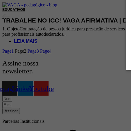
EDUCATIVOS
TRABALHE NO ICC! VAGA AFIRMATIVA | 
1. ObjetoContratação de pessoa jurídica para prestação de serviços d
para profissionais autodeclarados...
LEIA MAIS
Page
1
Page
2
Page
3
Page
4
Assine nossa
newsletter.
nstagram
Linkedin
Youtube
Assinar
Parcerias Institucionais