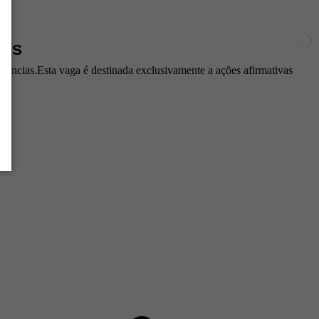
COS
fâncias.Esta vaga é destinada exclusivamente a ações afirmativas