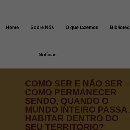
Home
Sobre Nós
O que fazemos
Bibliotec
Notícias
COMO SER E NÃO SER –
COMO PERMANECER
SENDO, QUANDO O
MUNDO INTEIRO PASSA 
HABITAR DENTRO DO
SEU TERRITÓRIO?