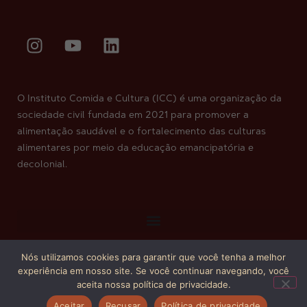
O Instituto Comida e Cultura (ICC) é uma organização da
sociedade civil fundada em 2021 para promover a
alimentação saudável e o fortalecimento das culturas
alimentares por meio da educação emancipatória e
decolonial.
Nós utilizamos cookies para garantir que você tenha a melhor
Copyright © 2026. Todos os direitos reservados.
experiência em nosso site. Se você continuar navegando, você
aceita nossa política de privacidade.
Aceitar
Recusar
Política de privacidade