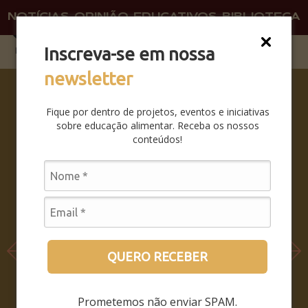
NOTÍCIAS
OPINIÃO
EDUCATIVOS
BIBLIOTECA
O QU
FAÇA 
Inscreva-se em nossa
newsletter
SABERES
DA BOCA
Fique por dentro de projetos, eventos e iniciativas
PRA
sobre educação alimentar. Receba os nossos
BOCA:
conteúdos!
SAIBA
COMO
FOI O
SEMINÁRI
O
LEIA MAIS
QUERO RECEBER
Prometemos não enviar SPAM.