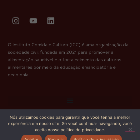
O Instituto Comida e Cultura (ICC) é uma organização da
sociedade civil fundada em 2021 para promover a
alimentação saudável e o fortalecimento das culturas
alimentares por meio da educação emancipatória e
decolonial.
Nós utilizamos cookies para garantir que você tenha a melhor
Copyright © 2026. Todos os direitos reservados.
experiência em nosso site. Se você continuar navegando, você
aceita nossa política de privacidade.
Aceitar
Recusar
Política de privacidade