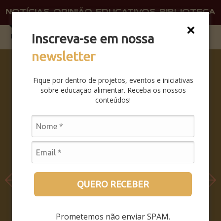
NOTÍCIAS
OPINIÃO
EDUCATIVOS
BIBLIOTECA
O QU
FAÇA 
Inscreva-se em nossa
newsletter
SABERES
DA BOCA
Fique por dentro de projetos, eventos e iniciativas
PRA
sobre educação alimentar. Receba os nossos
BOCA:
conteúdos!
SAIBA
COMO
FOI O
SEMINÁRI
O
LEIA MAIS
QUERO RECEBER
Prometemos não enviar SPAM.