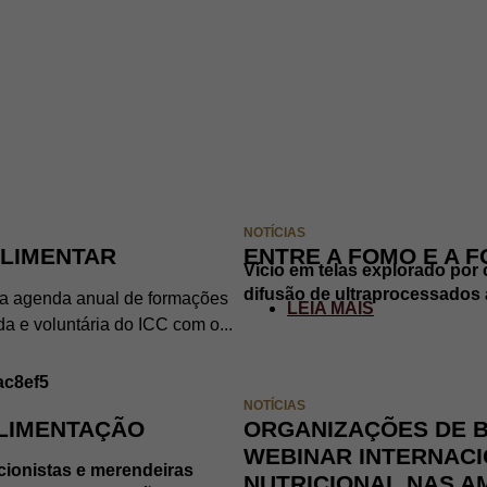
NOTÍCIAS
LIMENTAR
ENTRE A FOMO E A 
Vício em telas explorado por 
difusão de ultraprocessados 
ssa agenda anual de formações
LEIA MAIS
a e voluntária do ICC com o...
NOTÍCIAS
ALIMENTAÇÃO
ORGANIZAÇÕES DE B
WEBINAR INTERNACI
icionistas e merendeiras
NUTRICIONAL NAS A