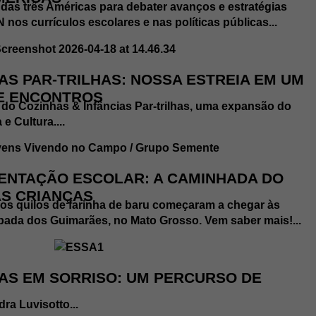
das três Américas para debater avanços e estratégias
nos currículos escolares e nas políticas públicas...
AS PAR-TRILHAS: NOSSA ESTREIA EM UM
DE ENCONTROS
eia do Cozinhas & Infâncias Par-trilhas, uma expansão do
e Cultura....
ENTAÇÃO ESCOLAR: A CAMINHADA DO
AS CRIANÇAS
os quilos de farinha de baru começaram a chegar às
pada dos Guimarães, no Mato Grosso. Vem saber mais!...
IAS EM SORRISO: UM PERCURSO DE
ra Luvisotto...