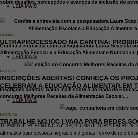
sobre desafios, percepções e avanços da inclusão do pesc
LEIA MAIS
OPINIÃO
ULTRAPROCESSADO NA CANTINA: PROIBI
Confira a entrevista com a pesquisadora Laura Scaciota so
Alimentação Escolar e a Educação Alimentar e Nutricional (
LEIA MAIS
NOTÍCIAS
INSCRIÇÕES ABERTAS! CONHEÇA OS PRO
CELEBRAM A EDUCAÇÃO ALIMENTAR EM T
Inscrições abertas! Saiba mais sobre a Jornada de Educaçã
concurso Melhores Receitas da Alimentação Escolar....
LEIA MAIS
NOTÍCIAS
TRABALHE NO ICC | VAGA PARA REDES SO
TERMO DE REFERÊNCIA (TdR): CONSULTORIA EM REDES S
afirmativa para pessoas negras e indígenas Termo de referênc