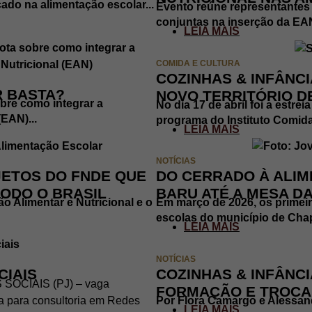
ado na alimentação escolar...
Evento reúne representantes 
conjuntas na inserção da EAN 
LEIA MAIS
COMIDA E CULTURA
COZINHAS & INFÂNCI
R BASTA?
NOVO TERRITÓRIO 
bre como integrar a
No dia 17 de abril foi a estr
EAN)...
programa do Instituto Comida 
LEIA MAIS
NOTÍCIAS
JETOS DO FNDE QUE
DO CERRADO À ALIM
ODO O BRASIL
BARU ATÉ A MESA D
o Alimentar e Nutricional e o
Em março de 2026, os primeir
escolas do município de Cha
LEIA MAIS
NOTÍCIAS
CIAIS
COZINHAS & INFÂNC
OCIAIS (PJ) – vaga
FORMAÇÃO E TROCA
ia para consultoria em Redes
Por Flora Camargo e Alessand
LEIA MAIS