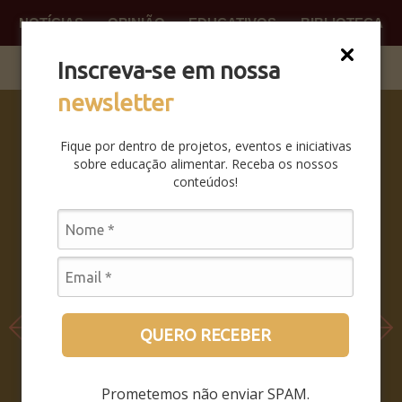
NOTÍCIAS
OPINIÃO
EDUCATIVOS
BIBLIOTECA
O QUE
FAÇA P
Inscreva-se em nossa
newsletter
SABERES
DA BOCA
Fique por dentro de projetos, eventos e iniciativas
PRA BOCA:
sobre educação alimentar. Receba os nossos
SAIBA
conteúdos!
COMO FOI
O
SEMINÁRIO
LEIA MAIS
QUERO RECEBER
Prometemos não enviar SPAM.