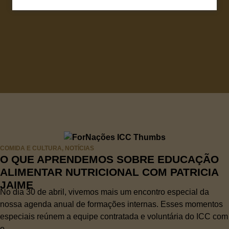
COMIDA E CULTURA
,
NOTÍCIAS
O QUE APRENDEMOS SOBRE EDUCAÇÃO
ALIMENTAR NUTRICIONAL COM PATRICIA
JAIME
No dia 30 de abril, vivemos mais um encontro especial da
nossa agenda anual de formações internas. Esses momentos
especiais reúnem a equipe contratada e voluntária do ICC com
o...