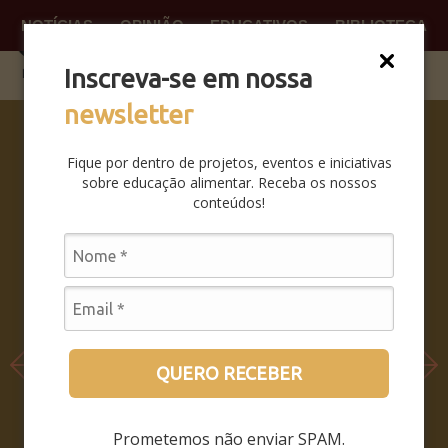
NOTÍCIAS
OPINIÃO
EDUCATIVOS
BIBLIOTECA
O QUE
FAÇA P
Inscreva-se em nossa
newsletter
SABERES
DA BOCA
Fique por dentro de projetos, eventos e iniciativas
PRA BOCA:
sobre educação alimentar. Receba os nossos
SAIBA
conteúdos!
COMO FOI
O
SEMINÁRIO
LEIA MAIS
QUERO RECEBER
Prometemos não enviar SPAM.