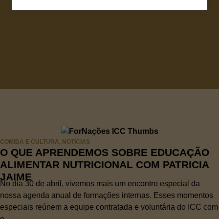
COMIDA E CULTURA
,
NOTÍCIAS
O QUE APRENDEMOS SOBRE EDUCAÇÃO
ALIMENTAR NUTRICIONAL COM PATRICIA
JAIME
No dia 30 de abril, vivemos mais um encontro especial da
nossa agenda anual de formações internas. Esses momentos
especiais reúnem a equipe contratada e voluntária do ICC com
o...