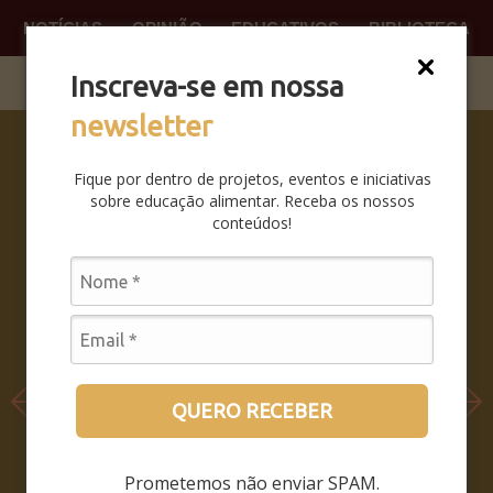
NOTÍCIAS
OPINIÃO
EDUCATIVOS
BIBLIOTECA
O QUE
FAÇA P
Inscreva-se em nossa
newsletter
SABERES
DA BOCA
Fique por dentro de projetos, eventos e iniciativas
PRA BOCA:
sobre educação alimentar. Receba os nossos
SAIBA
conteúdos!
COMO FOI
O
SEMINÁRIO
LEIA MAIS
QUERO RECEBER
Prometemos não enviar SPAM.