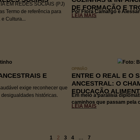
A EM REDES SOCIAIS (PJ)
DE FORMAÇÃO E TR
as Termo de referência para
Por Flora Camargo e Alessand
LEIA MAIS
e Cultura...
OPINIÃO
ANCESTRAIS E
ENTRE O REAL E O 
ANCESTRAL: O CHA
saudável exige reconhecer que
EDUCAÇÃO ALIMENT
 desigualdades históricas.
Em meio a paralisia diplomát
caminhos que passam pela co
LEIA MAIS
1
2
3
4
…
7