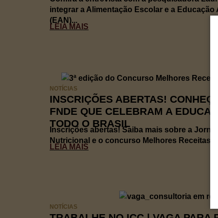
integrar a Alimentação Escolar e a Educação A
(EAN)...
LEIA MAIS
NOTÍCIAS
INSCRIÇÕES ABERTAS! CONHEÇ
FNDE QUE CELEBRAM A EDUCAÇ
TODO O BRASIL
Inscrições abertas! Saiba mais sobre a Jorn
Nutricional e o concurso Melhores Receitas da
LEIA MAIS
NOTÍCIAS
TRABALHE NO ICC | VAGA PARA 