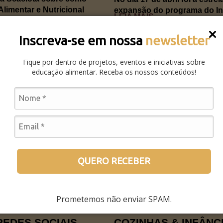
limentar e Nutricional
expansão do programa do Inst
LEIA MAIS
Inscreva-se em nossa
newsletter
Fique por dentro de projetos, eventos e iniciativas sobre
educação alimentar. Receba os nossos conteúdos!
NOTÍCIAS
A OS PROJETOS DO
DO CERRADO À ALI
ÃO ALIMENTAR EM
CAMINHADA DO BARU
Em março de 2026, os primei
chegar às escolas do munic
ada de Educação Alimentar e
Grosso. Vem saber mais!...
 Alimentação Escolar....
LEIA MAIS
QUERO RECEBER
Prometemos não enviar SPAM.
NOTÍCIAS
REDES SOCIAIS
COZINHAS & INFÂNC