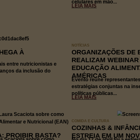
celulares em mão...
LEIA MAIS
NOTÍCIAS
HEGA À
ORGANIZAÇÕES DE B
REALIZAM WEBINAR
s entre nutricionistas e
EDUCAÇÃO ALIMENT
vanços da inclusão do
AMÉRICAS
Evento reúne representantes
estratégias conjuntas na in
políticas públicas...
LEIA MAIS
COMIDA E CULTURA
COZINHAS & INFÂNC
: PROIBIR BASTA?
ESTREIA EM UM NO
ra Scaciota sobre como
No dia 17 de abril foi a estr