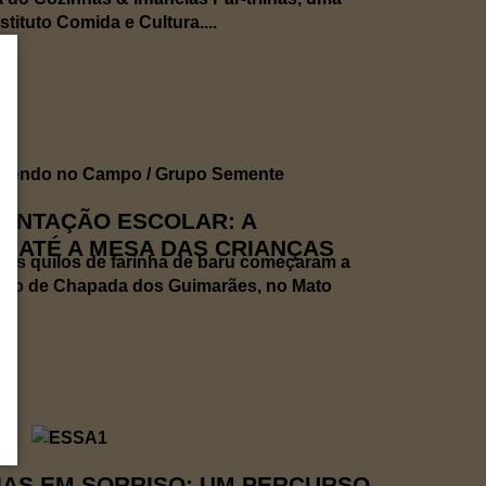
ituto Comida e Cultura....
MENTAÇÃO ESCOLAR: A
 ATÉ A MESA DAS CRIANÇAS
ros quilos de farinha de baru começaram a
ípio de Chapada dos Guimarães, no Mato
IAS EM SORRISO: UM PERCURSO