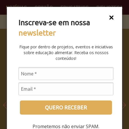
NOTÍCIAS
OPINIÃO
EDUCATIVOS
BIBLIOTECA
O QUE
FAÇA P
Inscreva-se em nossa
newsletter
SABERES
DA BOCA
Fique por dentro de projetos, eventos e iniciativas
PRA BOCA:
sobre educação alimentar. Receba os nossos
SAIBA
conteúdos!
COMO FOI
O
SEMINÁRIO
LEIA MAIS
QUERO RECEBER
Prometemos não enviar SPAM.